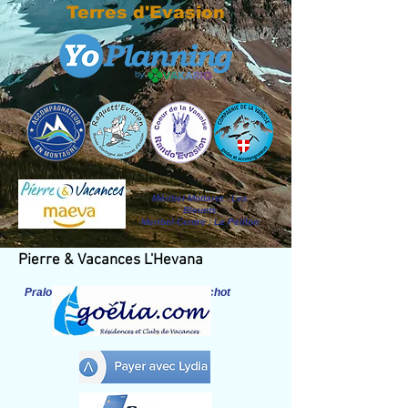
Terres d'Evasion
Méribel-Mottaret : Les
Bleuets
Meribel-Centre : Le Peillon
Pierre & Vacances L'Hevana
Pralognan la Vanoise / Rés. Le Blanchot