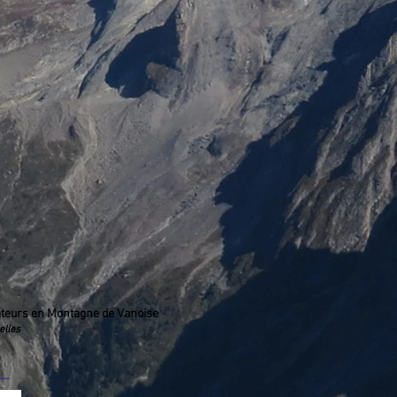
teurs en Montagne de Vanoise
elles
__