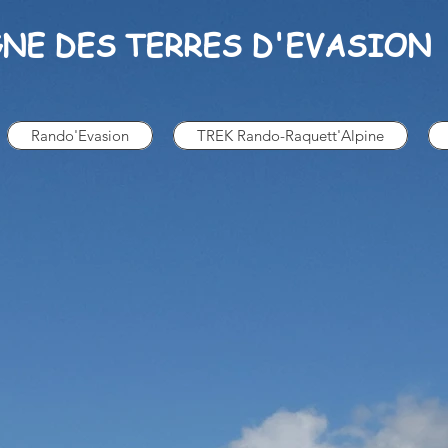
NE DES TERRES D'EVASION
Rando'Evasion
TREK Rando-Raquett'Alpine