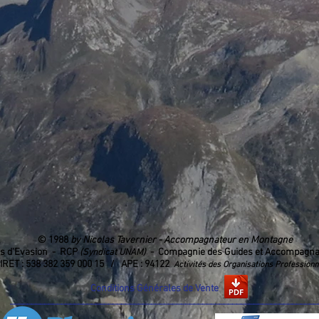
© 1988
by Nicolas Tavernier - Accompagnateur en Montagne
s d'Evasion - RCP
- Compagnie des Guides et Accompagna
(Syndicat UNAM)
ET : 538 382 359 000 15 / APE : 94122
Activités des Organisations Professionn
Conditions Générales de Vente
_______________________________________________________________________