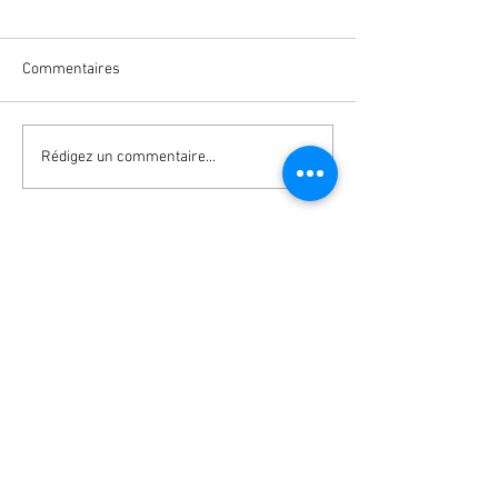
Commentaires
Rédigez un commentaire...
© 1988
by Nicolas Tavernier -
Accompagnateur en Montagne
Bureau Montagne des Terres d'Evasion
- RCP
- Compagnie des
(Syndicat UNAM)
Guides et Accompagnateurs en Montagne
de Vanoise
SIRET :
538 382 359 000 15
/ APE :
94122
Activités des Organisations
Professionnelles
Conditions Générales de Vente
________________________________________